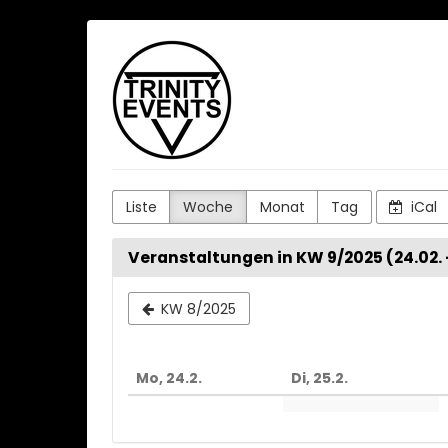
Zum
Trinity
Haupt-
Inhalt
Events
springen
Liste
Woche
Monat
Tag
iCal
Veranstaltungen in KW 9/2025 (24.02. 
Woche
KW 8/2025
zur
Anzeige
Mo, 24.2.
Di, 25.2.
auswähl