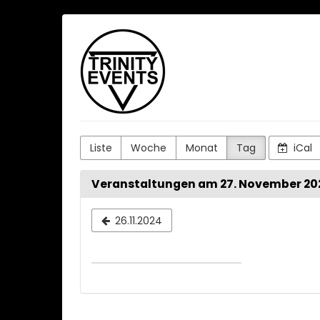
Zum
Trinity
Haupt-
Inhalt
Events
springen
Liste
Woche
Monat
Tag
iCal
Veranstaltungen am 27. November 20
Datum
26.11.2024
zur
Anzeige
auswähl